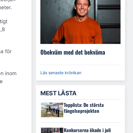
heter.
tigt
1,8
Obekväm med det bekväma
a för
Läs senaste krönikan
en inom
re
MEST LÄSTA
Topplista: De största
fängelseprojekten
Konkurserna ökade i juli