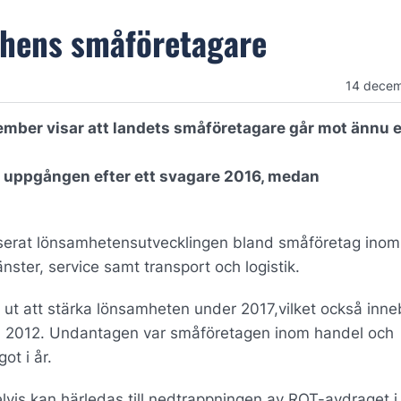
chens småföretagare
14 decem
ber visar att landets småföretagare går mot ännu e
 uppgången efter ett svagare 2016, medan
serat lönsamhetensutvecklingen bland småföretag inom
nster, service samt transport och logistik.
ut att stärka lönsamheten under 2017,vilket också inne
n 2012. Undantagen var småföretagen inom handel och
ot i år.
lvis kan härledas till nedtrappningen av ROT-avdraget i