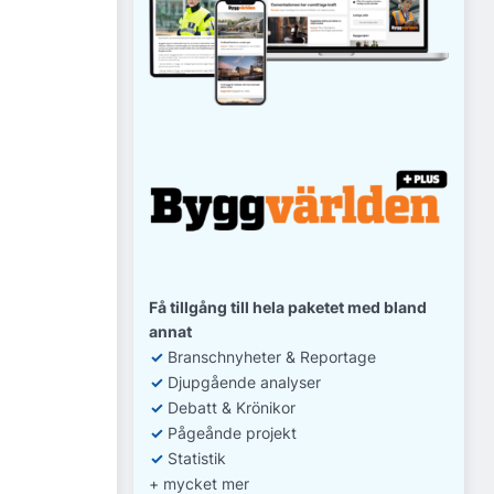
Få tillgång till hela paketet med bland
annat
✓
Branschnyheter & Reportage
✓
D
jupgående analyser
✓
Debatt
& Krönikor
✓
Pågeånde projekt
✓
Statistik
+ mycket mer