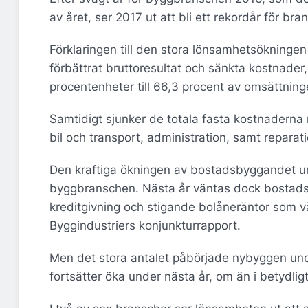
av året, ser 2017 ut att bli ett rekordår för
Förklaringen till den stora lönsamhetsökninge
förbättrat bruttoresultat och sänkta kostnader,
procentenheter till 66,3 procent av omsättnin
Samtidigt sjunker de totala fasta kostnaderna
bil och transport, administration, samt repara
Den kraftiga ökningen av bostadsbyggandet un
byggbranschen. Nästa år väntas dock bostadspro
kreditgivning och stigande bolåneräntor som v
Byggindustriers konjunkturrapport.
Men det stora antalet påbörjade nybyggen und
fortsätter öka under nästa år, om än i betydlig