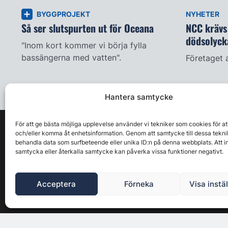
BYGGPROJEKT
NYHETER
Så ser slutspurten ut för Oceana
NCC krävs 
dödsolyck
"Inom kort kommer vi börja fylla
bassängerna med vatten".
Företaget 
Hantera samtycke
För att ge bästa möjliga upplevelse använder vi tekniker som cookies för at
och/eller komma åt enhetsinformation. Genom att samtycke till dessa tekni
behandla data som surfbeteende eller unika ID:n på denna webbplats. Att i
samtycka eller återkalla samtycke kan påverka vissa funktioner negativt.
Acceptera
Förneka
Visa instä
Byggbranschens ledande affärs- & nyhetsforum