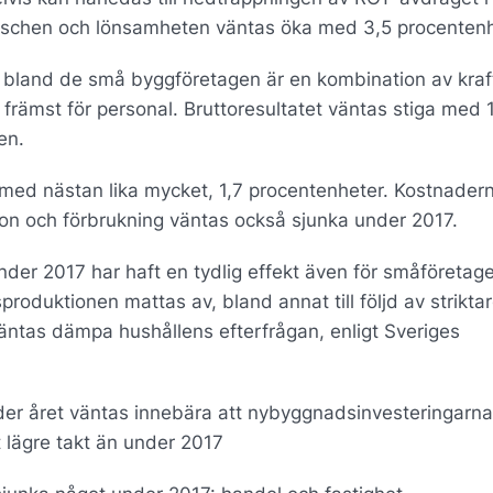
 branschen och lönsamheten väntas öka med 3,5 procenten
n bland de små byggföretagen är en kombination av kraf
 främst för personal. Bruttoresultatet väntas stiga med 
gen.
 med nästan lika mycket, 1,7 procentenheter. Kostnadern
tion och förbrukning väntas också sjunka under 2017.
der 2017 har haft en tydlig effekt även för småföretag
duktionen mattas av, bland annat till följd av strikta
äntas dämpa hushållens efterfrågan, enligt Sveriges
er året väntas innebära att nybyggnadsinvesteringarna
t lägre takt än under 2017