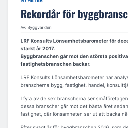
NYHETER
Rekordår för byggbrans
Av: Byggvärlden
LRF Konsults Lönsamhetsbarometer för decem
starkt år 2017.
Byggbranschen går mot den största positiva
fastighetsbranschen backar.
LRF Konsults Lönsamhetsbarometer har analy
branscherna bygg, fastighet, handel, konsulttjä
I fyra av de sex branscherna ser småföretagen 
dessa branscher går mot det bästa året seda
fastighet, där lönsamheten ser ut att backa någ
Efter svagt år för byggbranschen 2016, som de