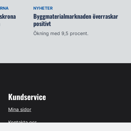
ARNA
NYHETER
lskrona
Byggmaterialmarknaden överraskar
n
positivt
Ökning med 9,5 procent.
Kundservice
Mina sidor
Kontakta oss