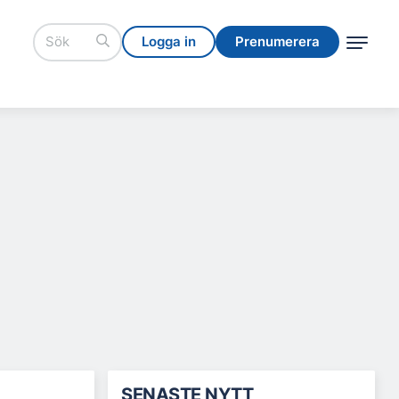
Logga in
Prenumerera
Logga in
Prenumerera
SENASTE NYTT