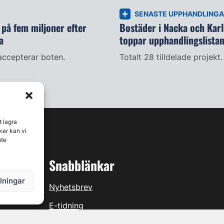
SENASTE UPPHANDLING
på fem miljoner efter
Bostäder i Nacka och Kar
a
toppar upphandlingslista
accepterar boten.
Totalt 28 tilldelade projekt.
t lagra
ker kan vi
nte
Snabblänkar
llningar
Nyhetsbrev
E-tidning