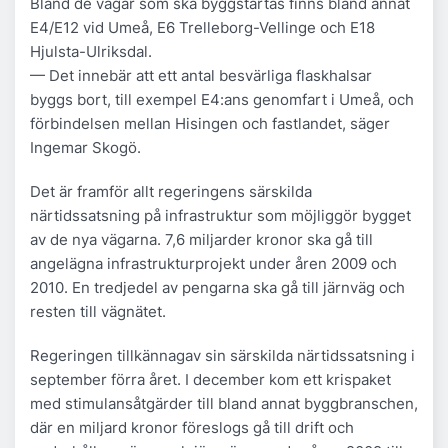
Bland de vägar som ska byggstartas finns bland annat
E4/E12 vid Umeå, E6 Trelleborg-Vellinge och E18
Hjulsta-Ulriksdal.
— Det innebär att ett antal besvärliga flaskhalsar
byggs bort, till exempel E4:ans genomfart i Umeå, och
förbindelsen mellan Hisingen och fastlandet, säger
Ingemar Skogö.
Det är framför allt regeringens särskilda
närtidssatsning på infrastruktur som möjliggör bygget
av de nya vägarna. 7,6 miljarder kronor ska gå till
angelägna infrastrukturprojekt under åren 2009 och
2010. En tredjedel av pengarna ska gå till järnväg och
resten till vägnätet.
Regeringen tillkännagav sin särskilda närtidssatsning i
september förra året. I december kom ett krispaket
med stimulansåtgärder till bland annat byggbranschen,
där en miljard kronor föreslogs gå till drift och