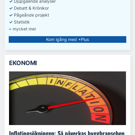
✓
D
jupgående analyser
✓
Debatt
& Krönikor
✓
Pågeånde projekt
✓
Statistik
+ mycket mer
Kom igång med +Plus
EKONOMI
Inflationsökningen: Så påverkas byggbranschen