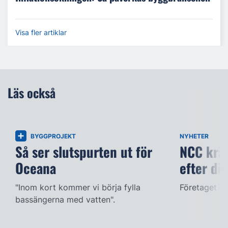
Visa fler artiklar
Läs också
BYGGPROJEKT
NYHETER
Så ser slutspurten ut för
NCC kräv
Oceana
efter dö
"Inom kort kommer vi börja fylla
Företaget ac
bassängerna med vatten".