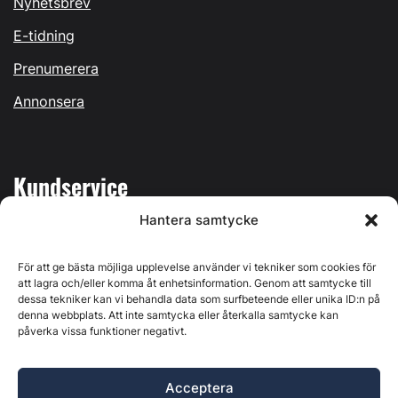
Nyhetsbrev
E-tidning
Prenumerera
Annonsera
Kundservice
Hantera samtycke
Mina sidor
Kontakta oss
För att ge bästa möjliga upplevelse använder vi tekniker som cookies för
att lagra och/eller komma åt enhetsinformation. Genom att samtycke till
dessa tekniker kan vi behandla data som surfbeteende eller unika ID:n på
denna webbplats. Att inte samtycka eller återkalla samtycke kan
påverka vissa funktioner negativt.
Byggvärlden produceras av
Svenska Media i Ljusdal AB
,
Östernäsvägen 1, 827 32 Ljusdal, org.nr: 556625-6425 -
Acceptera
Ansvarig utgivare: Henrik Ekberg. Innehållet på denna