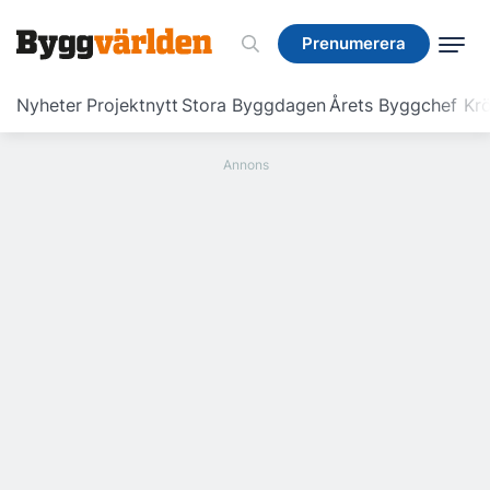
Prenumerera
Prenumerera
Nyheter
Projektnytt
Stora Byggdagen
Årets Byggchef
Krö