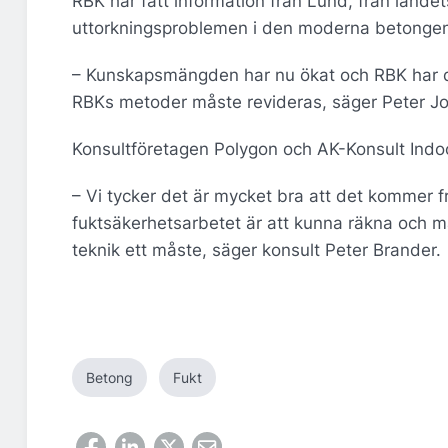
RBK har fått information från Lund, från lande
uttorkningsproblemen i den moderna betonge
– Kunskapsmängden har nu ökat och RBK har 
RBKs metoder måste revideras, säger Peter J
Konsultföretagen Polygon och AK-Konsult Indo
– Vi tycker det är mycket bra att det kommer f
fuktsäkerhetsarbetet är att kunna räkna och mäta
teknik ett måste, säger konsult Peter Brander.
Betong
Fukt