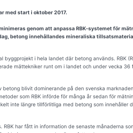
r med start i oktober 2017.
l minimeras genom att anpassa RBK-systemet för mätn
dag, betong innehållandes mineraliska tillsatsmaterial
al byggprojekt i hela landet där betong används. RBK (
erade mättekniker runt om i landet och under vecka 36 
av betong blivit dominerande på den svenska marknade
De metoder som RBK införde för många år sedan för mätni
elt inte längre tillförlitliga med betong som innehåller 
. RBK har fått in information de senaste månaderna so