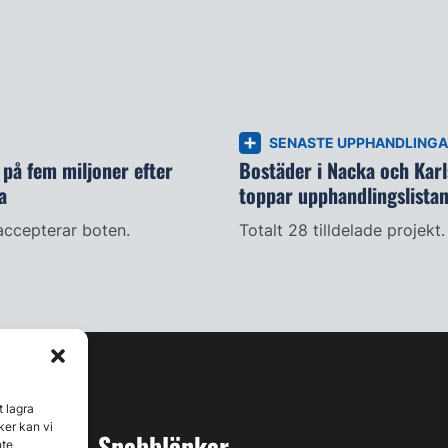
SENASTE UPPHANDLING
på fem miljoner efter
Bostäder i Nacka och Kar
a
toppar upphandlingslista
accepterar boten.
Totalt 28 tilldelade projekt.
t lagra
ker kan vi
Snabblänkar
nte