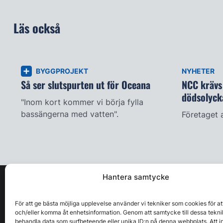
Läs också
BYGGPROJEKT
NYHETER
Så ser slutspurten ut för Oceana
NCC krävs 
dödsolyck
"Inom kort kommer vi börja fylla
bassängerna med vatten".
Företaget 
Hantera samtycke
För att ge bästa möjliga upplevelse använder vi tekniker som cookies för at
och/eller komma åt enhetsinformation. Genom att samtycke till dessa tekni
behandla data som surfbeteende eller unika ID:n på denna webbplats. Att i