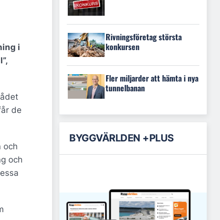
Rivningsföretag största
konkursen
ing i
”,
Fler miljarder att hämta i nya
tunnelbanan
Rådet
får de
BYGGVÄRLDEN +PLUS
n och
ng och
dessa
m