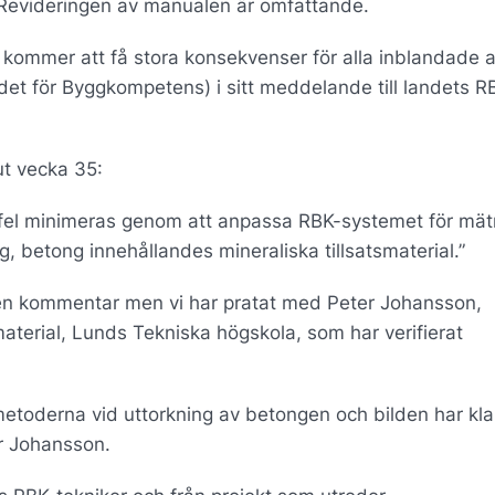
 Revideringen av manualen är omfattande.
ta kommer att få stora konsekvenser för alla inblandade a
det för Byggkompetens) i sitt meddelande till landets R
ut vecka 35:
tfel minimeras genom att anpassa RBK-systemet för mätn
g, betong innehållandes mineraliska tillsatsmaterial.”
r en kommentar men vi har pratat med Peter Johansson,
terial, Lunds Tekniska högskola, som har verifierat
 metoderna vid uttorkning av betongen och bilden har kla
r Johansson.