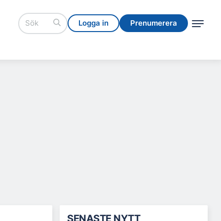
Logga in
Prenumerera
Logga in
Prenumerera
SENASTE NYTT