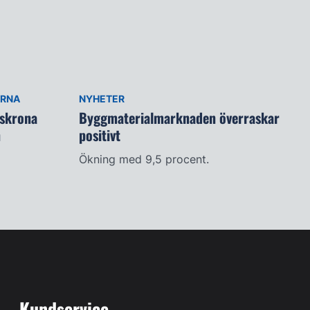
ARNA
NYHETER
lskrona
Byggmaterialmarknaden överraskar
n
positivt
Ökning med 9,5 procent.
Kundservice