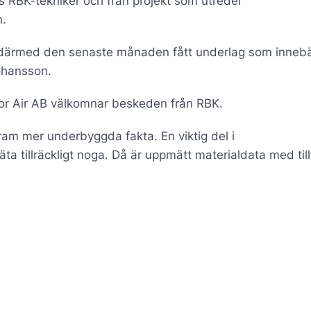
ts RBK-tekniker och från projekt som utreder
n.
därmed den senaste månaden fått underlag som innebä
ohansson.
or Air AB välkomnar beskeden från RBK.
ram mer underbyggda fakta. En viktig del i
 tillräckligt noga. Då är uppmätt materialdata med tillfö