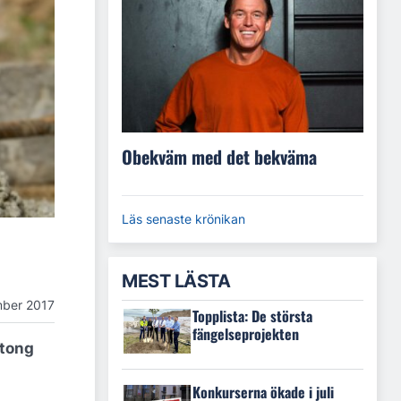
Obekväm med det bekväma
Läs senaste krönikan
MEST LÄSTA
mber 2017
Topplista: De största
fängelseprojekten
etong
Konkurserna ökade i juli