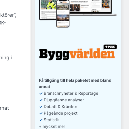
ktörer”,
BK-
ing i
Få tillgång till hela paketet med bland
annat
✓
Branschnyheter & Reportage
✓
D
jupgående analyser
✓
Debatt
& Krönikor
rnat
✓
Pågeånde projekt
✓
Statistik
+ mycket mer