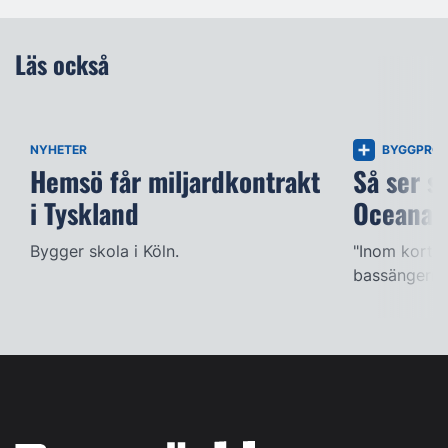
Läs också
NYHETER
BYGGPROJ
Hemsö får miljardkontrakt
Så ser s
i Tyskland
Oceana
Bygger skola i Köln.
"Inom kort k
bassängerna