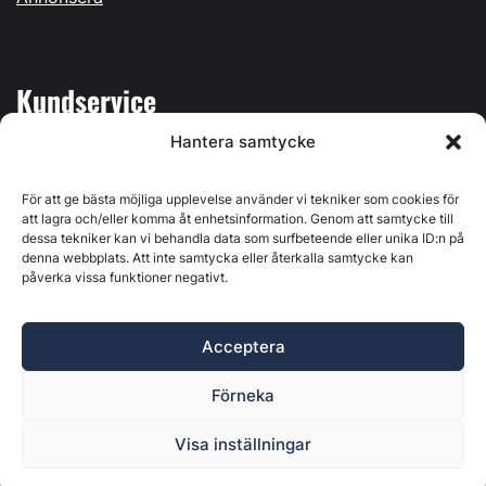
Kundservice
Hantera samtycke
Mina sidor
Kontakta oss
För att ge bästa möjliga upplevelse använder vi tekniker som cookies för
att lagra och/eller komma åt enhetsinformation. Genom att samtycke till
dessa tekniker kan vi behandla data som surfbeteende eller unika ID:n på
denna webbplats. Att inte samtycka eller återkalla samtycke kan
påverka vissa funktioner negativt.
Byggvärlden produceras av
Svenska Media i Ljusdal AB
,
Östernäsvägen 1, 827 32 Ljusdal, org.nr: 556625-6425 -
Acceptera
Ansvarig utgivare: Henrik Ekberg. Innehållet på denna
webbplats är upphovsrättsligt skyddat. Ange källa vid citering.
Förneka
Byggvärlden är en del av
Marknadsdatagruppen
.
Policy för datahantering, integritet och cookies
Visa inställningar