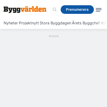
Prenumerera
Prenumerera
Nyheter
Projektnytt
Stora Byggdagen
Årets Byggchef
Krö