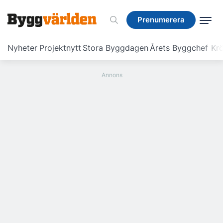
Prenumerera
Prenumerera
Nyheter
Projektnytt
Stora Byggdagen
Årets Byggchef
Krö