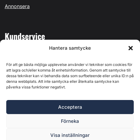
Annonsera
Kundservice
Hantera samtycke
Mina sidor
Kontakta oss
För att ge bästa möjliga upplevelse använder vi tekniker som cookies för
att lagra och/eller komma åt enhetsinformation. Genom att samtycke till
dessa tekniker kan vi behandla data som surfbeteende eller unika ID:n på
denna webbplats. Att inte samtycka eller återkalla samtycke kan
påverka vissa funktioner negativt.
Byggvärlden produceras av
Svenska Media i Ljusdal AB
,
Östernäsvägen 1, 827 32 Ljusdal, org.nr: 556625-6425 -
Acceptera
Ansvarig utgivare: Henrik Ekberg. Innehållet på denna
webbplats är upphovsrättsligt skyddat. Ange källa vid citering.
Förneka
Byggvärlden är en del av
Marknadsdatagruppen
.
Policy för datahantering, integritet och cookies
Visa inställningar