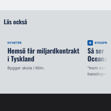
Läs också
NYHETER
BYGGPROJ
Hemsö får miljardkontrakt
Så ser s
i Tyskland
Oceana
Bygger skola i Köln.
"Inom kort k
bassängerna