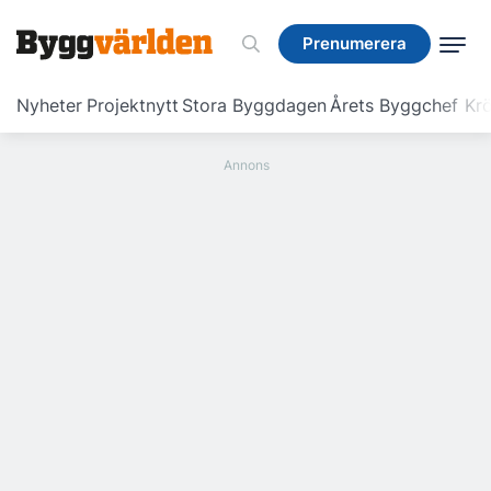
Prenumerera
Prenumerera
Nyheter
Projektnytt
Stora Byggdagen
Årets Byggchef
Krö