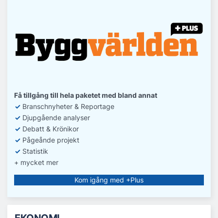
Få tillgång till hela paketet med bland annat
✓
Branschnyheter & Reportage
✓
D
jupgående analyser
✓
Debatt
& Krönikor
✓
Pågeånde projekt
✓
Statistik
+ mycket mer
Kom igång med +Plus
EKONOMI