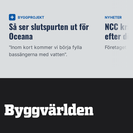
BYGGPROJEKT
NYHETER
Så ser slutspurten ut för
NCC kräv
Oceana
efter dö
"Inom kort kommer vi börja fylla
Företaget ac
bassängerna med vatten".