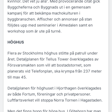
kvinnor. Det vet ju alla”. Med provocerande citat gick
Byggcheferna och Byggnads ut i en gemensam
kampanj för att bekämpa machokulturen i
byggbranschen. Affischer och annonser på stan
följdes upp med seminarier i Almedalen samt en
workshop som är ute på turné.
HÖGHUS
Flera av Stockholms höghus stötte på patrull under
året. Detaljplanen för Tellus Tower överklagades av
Försvarsmakten som vill att bostadstornet, som
planerats vid Telefonplan, ska krympa från 237 meter
till max 45.
Detaljplanen för höghuset i Hjorthagen överklagades
av både Fortum, föreningar och privatpersoner.
Luftfartsverket vill stoppa Norra Tornen i Hagastaden.
Men det finns hopp för höga hus. I Göteborg har man