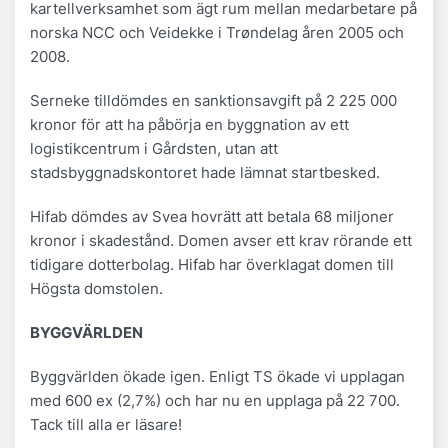
kartellverksamhet som ägt rum mellan medarbetare på
norska NCC och Veidekke i Trøndelag åren 2005 och
2008.
Serneke tilldömdes en sanktionsavgift på 2 225 000
kronor för att ha påbörja en byggnation av ett
logistikcentrum i Gårdsten, utan att
stadsbyggnadskontoret hade lämnat startbesked.
Hifab dömdes av Svea hovrätt att betala 68 miljoner
kronor i skadestånd. Domen avser ett krav rörande ett
tidigare dotterbolag. Hifab har överklagat domen till
Högsta domstolen.
BYGGVÄRLDEN
Byggvärlden ökade igen. Enligt TS ökade vi upplagan
med 600 ex (2,7%) och har nu en upplaga på 22 700.
Tack till alla er läsare!