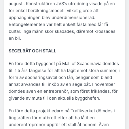
augusti. Konstruktören JVS’s utredning visade på en
för enkel beräkningsmodell, vilket gjorde att
upphängningen blev underdimensionerad.
Betongelementen var helt enkelt fästa med får få
bultar. Inga människor skadades, däremot krossades
en bil.
SEGELBÅT OCH STALL
En före detta byggchef på Mall of Scandinavia dömdes
till 1,5 års fängelse för att ha tagit emot stora summor, i
form av sponsringsavtal och lån, pengar som bland
annat användes till inköp av en segelbåt. I november
dömdes även en entreprenör, som först frikändes, för
givande av muta till den aktuella byggchefen.
En före detta projektledare på Trafikverket dömdes i
tingsrätten för mutbrott efter att ha låtit en
underentreprenör uppför ett stall åt honom. Även