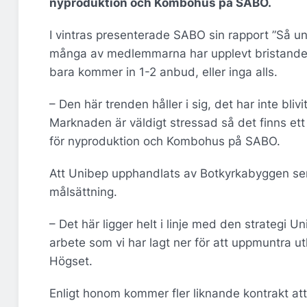
nyproduktion och Kombohus på SABO.
I vintras presenterade SABO sin rapport ”Så und
många av medlemmarna har upplevt bristande k
bara kommer in 1-2 anbud, eller inga alls.
– Den här trenden håller i sig, det har inte bl
Marknaden är väldigt stressad så det finns ett
för nyproduktion och Kombohus på SABO.
Att Unibep upphandlats av Botkyrkabyggen ser
målsättning.
– Det här ligger helt i linje med den strategi U
arbete som vi har lagt ner för att uppmuntra u
Högset.
Enligt honom kommer fler liknande kontrakt att 