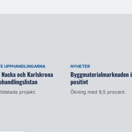
TE UPPHANDLINGARNA
NYHETER
i Nacka och Karlskrona
Byggmaterialmarknaden ö
phandlingslistan
positivt
illdelade projekt.
Ökning med 9,5 procent.