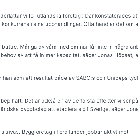
erlättar vi för utländska företag”. Där konstaterades at
onkurrens i sina upphandlingar. Ofta handlar det om a
ivit bättre. Många av våra medlemmar får inte in några an
 behov av att få in mer kapacitet, säger Jonas Högset, 
 han som ett resultat både av SABO:s och Unibeps tydl
nibep haft. Det är också en av de första effekter vi ser p
tländska byggbolag att etablera sig i Sverige, säger Jon
skrivas. Byggföretag i flera länder jobbar aktivt mot