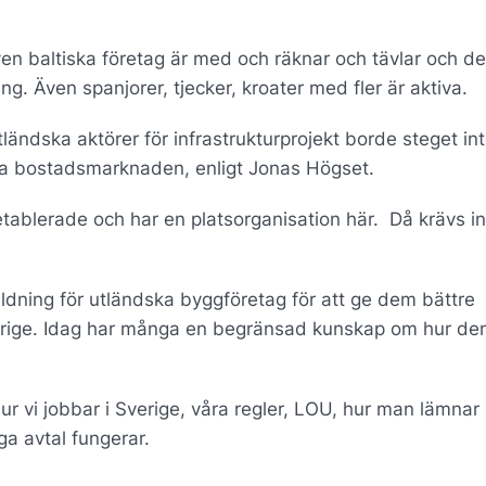
en baltiska företag är med och räknar och tävlar och de
g. Även spanjorer, tjecker, kroater med fler är aktiva.
tländska aktörer för infrastrukturprojekt borde steget in
ska bostadsmarknaden, enligt Jonas Högset.
etablerade och har en platsorganisation här. Då krävs in
ildning för utländska byggföretag för att ge dem bättre
Sverige. Idag har många en begränsad kunskap om hur de
r vi jobbar i Sverige, våra regler, LOU, hur man lämnar
ga avtal fungerar.