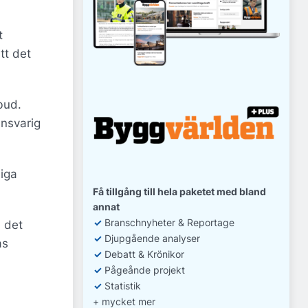
t
tt det
bud.
ansvarig
iga
Få tillgång till hela paketet med bland
annat
✓
Branschnyheter & Reportage
å det
✓
D
jupgående analyser
as
✓
Debatt
& Krönikor
✓
Pågeånde projekt
✓
Statistik
+ mycket mer