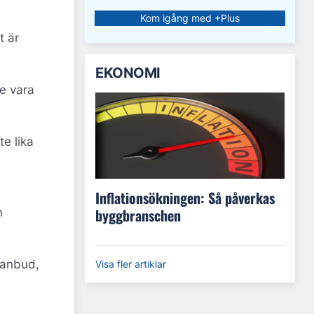
Kom igång med +Plus
t är
EKONOMI
te vara
te lika
Inflationsökningen: Så påverkas
byggbranschen
n
 anbud,
Visa fler artiklar