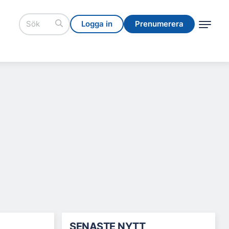
Logga in
Prenumerera
Logga in
Prenumerera
SENASTE NYTT