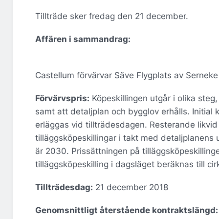
Tillträde sker fredag den 21 december.
Affären i sammandrag:
Castellum förvärvar Säve Flygplats av Serneke
Förvärvspris:
Köpeskillingen utgår i olika steg,
samt att detaljplan och bygglov erhålls. Initial
erläggas vid tillträdesdagen. Resterande likv
tilläggsköpeskillingar i takt med detaljplanen
är 2030. Prissättningen på tilläggsköpeskillin
tilläggsköpeskilling i dagsläget beräknas till cir
Tillträdesdag:
21 december 2018
Genomsnittligt återstående kontraktslängd: