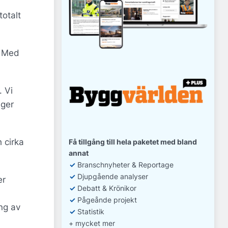
otalt
. Med
. Vi
äger
 cirka
Få tillgång till hela paketet med bland
annat
✓
Branschnyheter & Reportage
✓
D
jupgående analyser
er
✓
Debatt
& Krönikor
✓
Pågeånde projekt
ng av
✓
Statistik
+ mycket mer