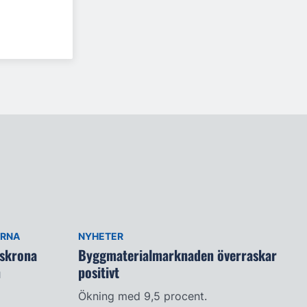
ARNA
NYHETER
lskrona
Byggmaterialmarknaden överraskar
n
positivt
Ökning med 9,5 procent.