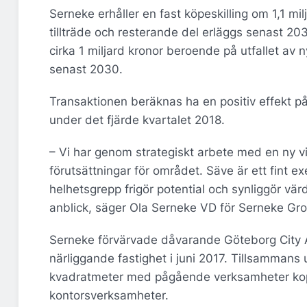
Serneke erhåller en fast köpeskilling om 1,1 m
tillträde och resterande del erläggs senast 203
cirka 1 miljard kronor beroende på utfallet av 
senast 2030.
Transaktionen beräknas ha en positiv effekt på
under det fjärde kvartalet 2018.
– Vi har genom strategiskt arbete med en ny v
förutsättningar för området. Säve är ett fint
helhetsgrepp frigör potential och synliggör vär
anblick, säger Ola Serneke VD för Serneke Gr
Serneke förvärvade dåvarande Göteborg City Ai
närliggande fastighet i juni 2017. Tillsammans u
kvadratmeter med pågående verksamheter koppla
kontorsverksamheter.