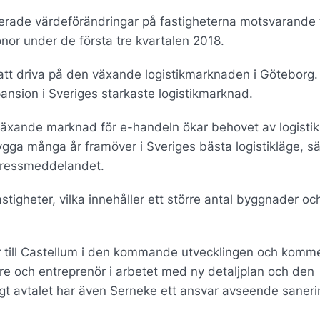
erade värdeförändringar på fastigheterna motsvarande t
ronor under de första tre kvartalen 2018.
 att driva på den växande logistikmarknaden i Göteborg
pansion i Sveriges starkaste logistikmarknad.
växande marknad för e-handeln ökar behovet av logistik
gga många år framöver i Sveriges bästa logistikläge, s
 pressmeddelandet.
stigheter, vilka innehåller ett större antal byggnader och
.
r till Castellum i den kommande utvecklingen och komm
are och entreprenör i arbetet med ny detaljplan och den
ligt avtalet har även Serneke ett ansvar avseende saneri