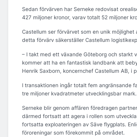
Sedan förvärven har Serneke redovisat orealis
427 miljoner kronor, varav totalt 52 miljoner k
Castellum ser förvärvet som en unik möjlighet
detta förvärv säkerställer Castellum logistikex
– I takt med ett växande Göteborg och starkt 
kommer att ha en fantastisk landbank att beby
Henrik Saxborn, koncernchef Castellum AB, i
I transaktionen ingår totalt fem angränsande fa
tre miljoner kvadratmeter utvecklingsbar mark
Serneke blir genom affären föredragen partne
därmed fortsatt att agera i rollen som utveckl
fortsatta exploateringen av Säve flygplats. En
föroreningar som förekommit på området.