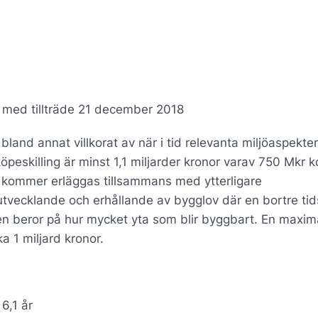
 med tillträde 21 december 2018
 bland annat villkorat av när i tid relevanta miljöaspekter
 köpeskilling är minst 1,1 miljarder kronor varav 750 Mkr
id kommer erläggas tillsammans med ytterligare
s utvecklande och erhållande av bygglov där en bortre ti
gen beror på hur mycket yta som blir byggbart. En maxim
ka 1 miljard kronor.
6,1 år