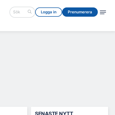
Logga in
Prenumerera
Logga in
Prenumerera
SENASTE NYTT