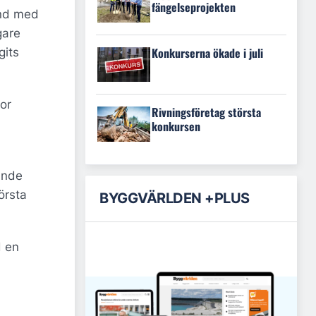
fängelseprojekten
and med
gare
Konkurserna ökade i juli
gits
or
Rivningsföretag största
konkursen
ande
örsta
BYGGVÄRLDEN +PLUS
d en