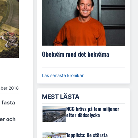
Obekväm med det bekväma
Läs senaste krönikan
ber 2018
MEST LÄSTA
 fasta
NCC krävs på fem miljoner
efter dödsolycka
der och
Topplista: De största