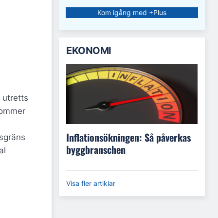
Kom igång med +Plus
EKONOMI
 utretts
 kommer
Inflationsökningen: Så påverkas
dsgräns
byggbranschen
al
Visa fler artiklar