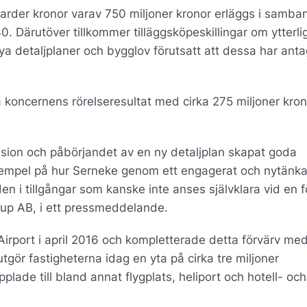
iljarder kronor varav 750 miljoner kronor erläggs i samb
0. Därutöver tillkommer tilläggsköpeskillingar om ytterli
nya detaljplaner och bygglov förutsatt att dessa har anta
 koncernens rörelseresultat med cirka 275 miljoner kron
ision och påbörjandet av en ny detaljplan skapat goda
 exempel på hur Serneke genom ett engagerat och nytänk
den i tillgångar som kanske inte anses självklara vid en f
oup AB, i ett pressmeddelande.
rport i april 2016 och kompletterade detta förvärv me
tgör fastigheterna idag en yta på cirka tre miljoner
de till bland annat flygplats, heliport och hotell- och