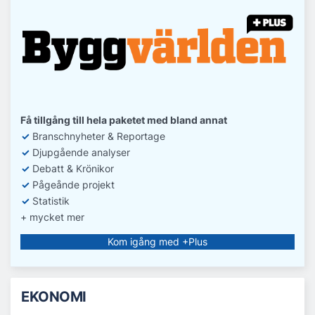
Få tillgång till hela paketet med bland annat
✓
Branschnyheter & Reportage
✓
D
jupgående analyser
✓
Debatt
& Krönikor
✓
Pågeånde projekt
✓
Statistik
+ mycket mer
Kom igång med +Plus
EKONOMI