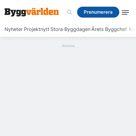
Prenumerera
Prenumerera
Nyheter
Projektnytt
Stora Byggdagen
Årets Byggchef
Krö