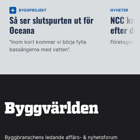
BYGGPROJEKT
NYHETER
Så ser slutspurten ut för
NCC kräv
Oceana
efter dö
"Inom kort kommer vi börja fylla
Företaget ac
bassängerna med vatten".
Byggbranschens ledande affärs- & nyhetsforum