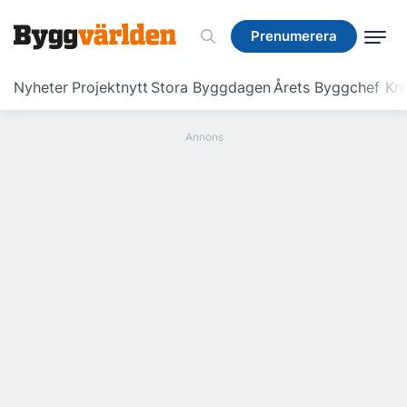
Prenumerera
Prenumerera
Nyheter
Projektnytt
Stora Byggdagen
Årets Byggchef
Krö