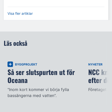
Visa fler artiklar
Läs också
BYGGPROJEKT
NYHETER
Så ser slutspurten ut för
NCC kräv
Oceana
efter dö
"Inom kort kommer vi börja fylla
Företaget ac
bassängerna med vatten".