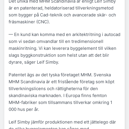
Det unika med MHM Scandinavia är enligt Leif Simby
är en patenterad, heldatoriserad tillverkningsmetod
som bygger på Cad-teknik och avancerade skär- och
fräsmaskiner (CNC).
— En kund kan komma med en arkitektritning i autocad
som vi sedan omvandlar till en tredimensionell
maskinritning. Vi kan leverera byggelement till vilken
slags byggkonstruktion som helst utan att det blir
dyrare, säger Leif Simby.
Patentet ägs av det tyska företaget MHM. Svenska
MHM Scandinavia är ett fristående företag som köpt
tillverkningslicens och rättigheterna för den
skandinaviska marknaden. I Europa finns femton
MHM-fabriker som tillsammans tillverkar omkring 1
000 hus per år.
Leif Simby jämför produktionen med ett jättelego där
de olika byggelementen kan sågas med