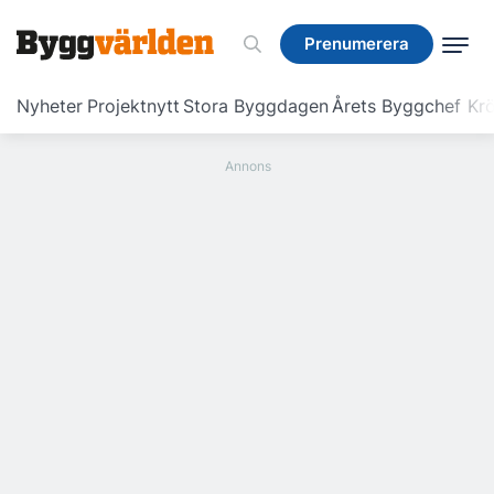
Prenumerera
Prenumerera
Nyheter
Projektnytt
Stora Byggdagen
Årets Byggchef
Krö