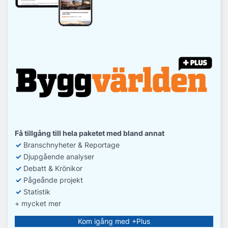
Få tillgång till hela paketet med bland annat
✓
Branschnyheter & Reportage
✓
D
jupgående analyser
✓
Debatt
& Krönikor
✓
Pågeånde projekt
✓
Statistik
+ mycket mer
Kom igång med +Plus