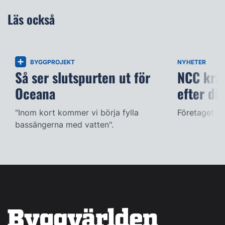
Läs också
BYGGPROJEKT
NYHETER
Så ser slutspurten ut för
NCC kräv
Oceana
efter dö
"Inom kort kommer vi börja fylla
Företaget ac
bassängerna med vatten".