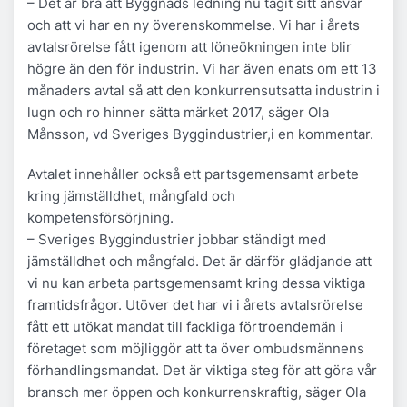
– Det är bra att Byggnads ledning nu tagit sitt ansvar
och att vi har en ny överenskommelse. Vi har i årets
avtalsrörelse fått igenom att löneökningen inte blir
högre än den för industrin. Vi har även enats om ett 13
månaders avtal så att den konkurrensutsatta industrin i
lugn och ro hinner sätta märket 2017, säger Ola
Månsson, vd Sveriges Byggindustrier,i en kommentar.
Avtalet innehåller också ett partsgemensamt arbete
kring jämställdhet, mångfald och
kompetensförsörjning.
– Sveriges Byggindustrier jobbar ständigt med
jämställdhet och mångfald. Det är därför glädjande att
vi nu kan arbeta partsgemensamt kring dessa viktiga
framtidsfrågor. Utöver det har vi i årets avtalsrörelse
fått ett utökat mandat till fackliga förtroendemän i
företaget som möjliggör att ta över ombudsmännens
förhandlingsmandat. Det är viktiga steg för att göra vår
bransch mer öppen och konkurrenskraftig, säger Ola