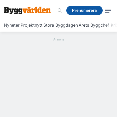
Prenumerera
Prenumerera
Nyheter
Projektnytt
Stora Byggdagen
Årets Byggchef
Krö