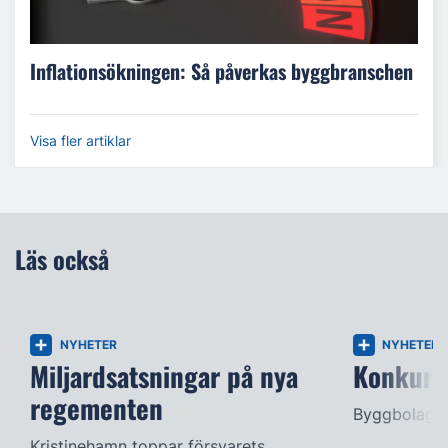
Inflationsökningen: Så påverkas byggbranschen
Visa fler artiklar
Läs också
NYHETER
NYHETER
Miljardsatsningar på nya
Konkurse
regementen
Byggbolag s
Kristinehamn toppar försvarets