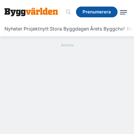
Prenumerera
Prenumerera
Nyheter
Projektnytt
Stora Byggdagen
Årets Byggchef
Krö