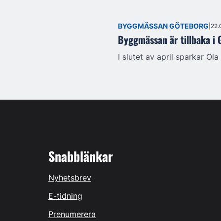
BYGGMÄSSAN GÖTEBORG
22.
Byggmässan är tillbaka i
I slutet av april sparkar O
Snabblänkar
Nyhetsbrev
E-tidning
Prenumerera