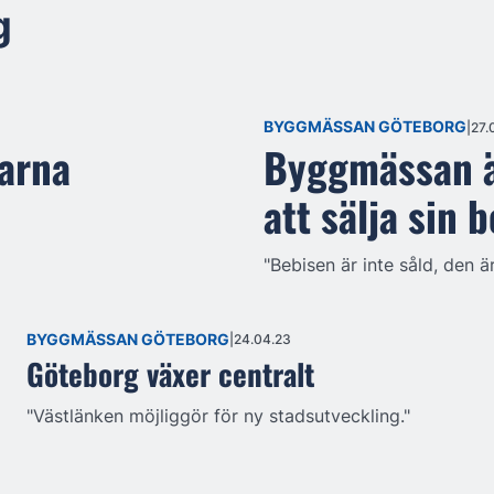
g
BYGGMÄSSAN GÖTEBORG
27.
karna
Byggmässan ä
att sälja sin 
"Bebisen är inte såld, den ä
BYGGMÄSSAN GÖTEBORG
24.04.23
Göteborg växer centralt
"Västlänken möjliggör för ny stadsutveckling."