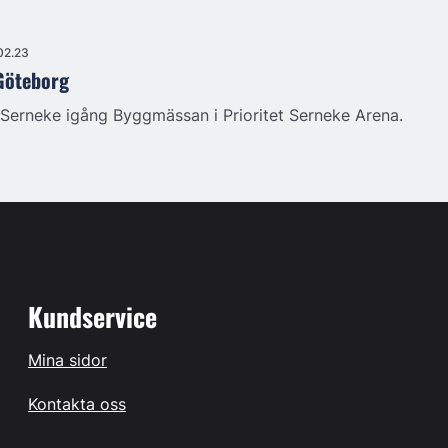
02.23
 Göteborg
la Serneke igång Byggmässan i Prioritet Serneke Arena.
Kundservice
Mina sidor
Kontakta oss