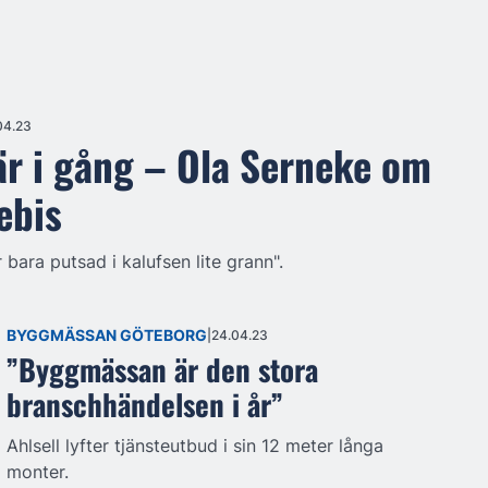
04.23
r i gång – Ola Serneke om
bebis
r bara putsad i kalufsen lite grann".
BYGGMÄSSAN GÖTEBORG
24.04.23
”Byggmässan är den stora
branschhändelsen i år”
Ahlsell lyfter tjänsteutbud i sin 12 meter långa
monter.