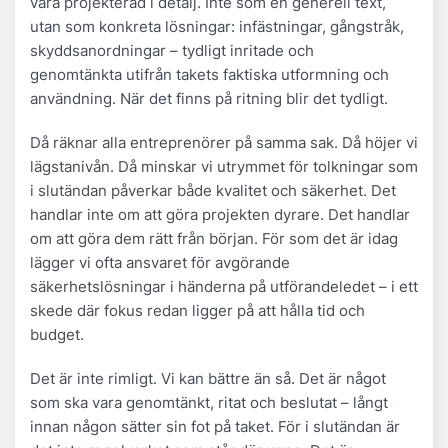
vara projekterad i detalj. Inte som en generell text,
utan som konkreta lösningar: infästningar, gångstråk,
skyddsanordningar – tydligt inritade och
genomtänkta utifrån takets faktiska utformning och
användning. När det finns på ritning blir det tydligt.
Då räknar alla entreprenörer på samma sak. Då höjer vi
lägstanivån. Då minskar vi utrymmet för tolkningar som
i slutändan påverkar både kvalitet och säkerhet. Det
handlar inte om att göra projekten dyrare. Det handlar
om att göra dem rätt från början. För som det är idag
lägger vi ofta ansvaret för avgörande
säkerhetslösningar i händerna på utförandeledet – i ett
skede där fokus redan ligger på att hålla tid och
budget.
Det är inte rimligt. Vi kan bättre än så. Det är något
som ska vara genomtänkt, ritat och beslutat – långt
innan någon sätter sin fot på taket. För i slutändan är