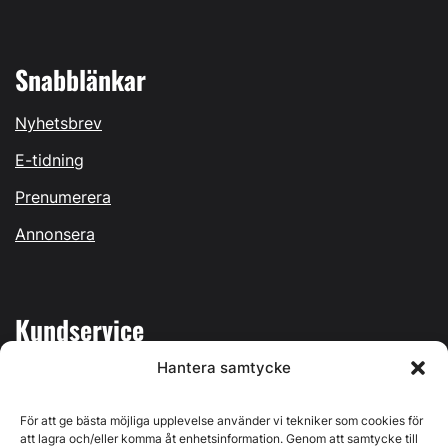
Snabblänkar
Nyhetsbrev
E-tidning
Prenumerera
Annonsera
Kundservice
Hantera samtycke
Mina sidor
Kontakta oss
För att ge bästa möjliga upplevelse använder vi tekniker som cookies för
att lagra och/eller komma åt enhetsinformation. Genom att samtycke till