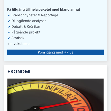
Få tillgång till hela paketet med bland annat
✓
Branschnyheter & Reportage
✓
D
jupgående analyser
✓
Debatt
& Krönikor
✓
Pågeånde projekt
✓
Statistik
+ mycket mer
Kom igång med +Plus
EKONOMI