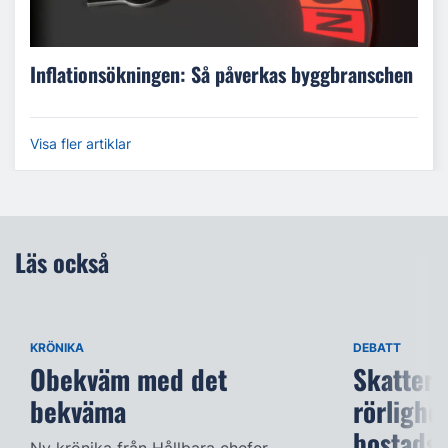
Inflationsökningen: Så påverkas byggbranschen
Visa fler artiklar
Läs också
KRÖNIKA
DEBATT
Obekväm med det
Skatter 
bekväma
rörlighe
bostads