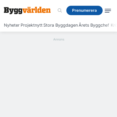
Prenumerera
Prenumerera
Nyheter
Projektnytt
Stora Byggdagen
Årets Byggchef
Krö