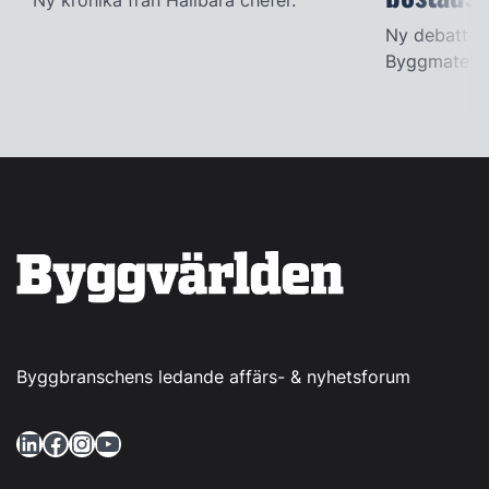
Ny krönika från Hållbara chefer.
Ny debatt-ar
Byggmateria
Byggbranschens ledande affärs- & nyhetsforum
LinkedIn
Facebook
Instagram
YouTube