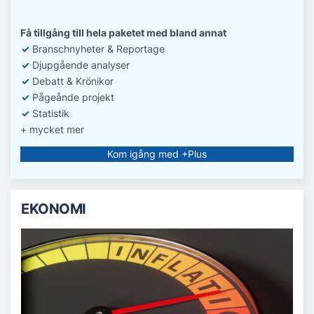
Få tillgång till hela paketet med bland annat
✓
Branschnyheter & Reportage
✓
D
jupgående analyser
✓
Debatt
& Krönikor
✓
Pågeånde projekt
✓
Statistik
+ mycket mer
Kom igång med +Plus
EKONOMI