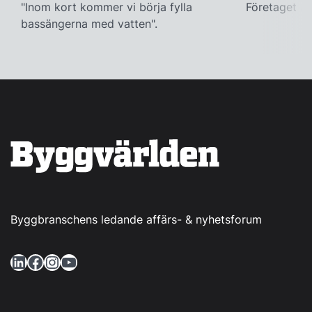
"Inom kort kommer vi börja fylla
Företaget ac
bassängerna med vatten".
Byggbranschens ledande affärs- & nyhetsforum
LinkedIn
Facebook
Instagram
YouTube