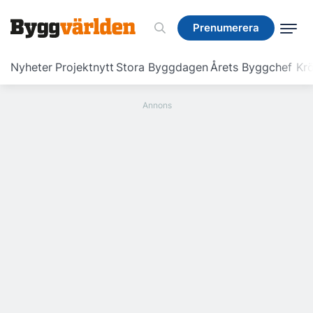
Prenumerera
Prenumerera
Nyheter
Projektnytt
Stora Byggdagen
Årets Byggchef
Krö