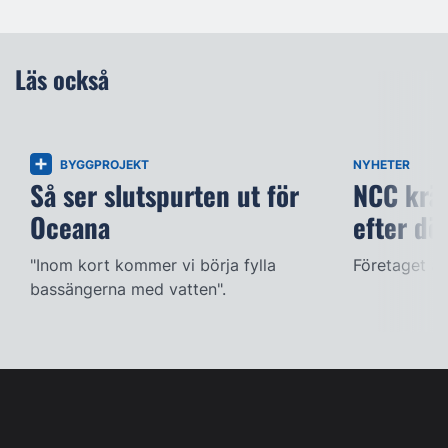
Läs också
BYGGPROJEKT
NYHETER
Så ser slutspurten ut för
NCC kräv
Oceana
efter dö
"Inom kort kommer vi börja fylla
Företaget ac
bassängerna med vatten".