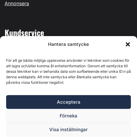
Annonsera
Kundservice
Hantera samtycke
Mina sidor
Kontakta oss
För att ge bästa möjliga upplevelse använder vi tekniker som cookies för
att lagra och/eller komma åt enhetsinformation. Genom att samtycke till
dessa tekniker kan vi behandla data som surfbeteende eller unika ID:n på
denna webbplats. Att inte samtycka eller återkalla samtycke kan
påverka vissa funktioner negativt.
Byggvärlden produceras av
Svenska Media i Ljusdal AB
,
Östernäsvägen 1, 827 32 Ljusdal, org.nr: 556625-6425 -
Acceptera
Ansvarig utgivare: Henrik Ekberg. Innehållet på denna
webbplats är upphovsrättsligt skyddat. Ange källa vid citering.
Förneka
Byggvärlden är en del av
Marknadsdatagruppen
.
Policy för datahantering, integritet och cookies
Visa inställningar