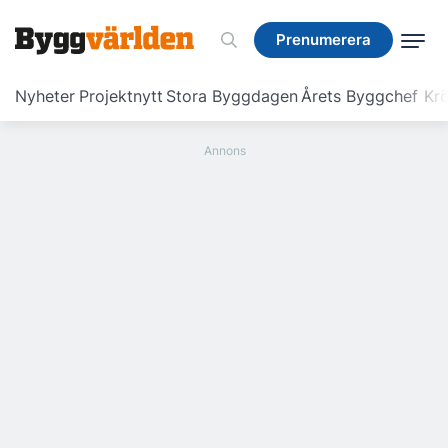
Prenumerera
Prenumerera
Nyheter
Projektnytt
Stora Byggdagen
Årets Byggchef
Krö