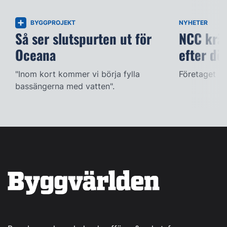
BYGGPROJEKT
NYHETER
Så ser slutspurten ut för
NCC kräv
Oceana
efter dö
"Inom kort kommer vi börja fylla
Företaget ac
bassängerna med vatten".