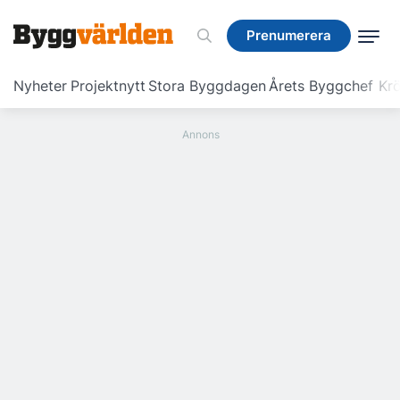
Prenumerera
Prenumerera
Nyheter
Projektnytt
Stora Byggdagen
Årets Byggchef
Krö