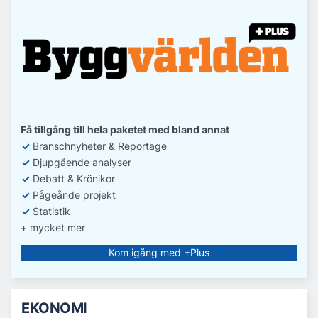
Få tillgång till hela paketet med bland annat
✓
Branschnyheter & Reportage
✓
D
jupgående analyser
✓
Debatt
& Krönikor
✓
Pågeånde projekt
✓
Statistik
+ mycket mer
Kom igång med +Plus
EKONOMI