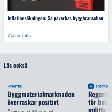
Inflationsökningen: Så påverkas byggbranschen
Visa fler artiklar
Läs också
NYHETER
BOSTADS
Byggmaterialmarknaden
Regering
överraskar positivt
för bost
militära
Ökning med 9,5 procent.