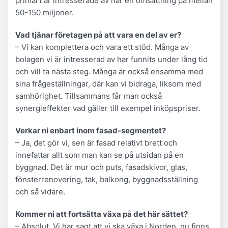
primärt är intresserade av har en omsättning på mellan
50-150 miljoner.
Vad tjänar företagen på att vara en del av er?
– Vi kan komplettera och vara ett stöd. Många av
bolagen vi är intresserad av har funnits under lång tid
och vill ta nästa steg. Många är också ensamma med
sina frågeställningar, där kan vi bidraga, liksom med
samhörighet. Tillsammans får man också
synergieffekter vad gäller till exempel inköpspriser.
Verkar ni enbart inom fasad-segmentet?
– Ja, det gör vi, sen är fasad relativt brett och
innefattar allt som man kan se på utsidan på en
byggnad. Det är mur och puts, fasadskivor, glas,
fönsterrenovering, tak, balkong, byggnadsställning
och så vidare.
Kommer ni att fortsätta växa på det här sättet?
– Absolut. Vi har sagt att vi ska växa i Norden, nu finns