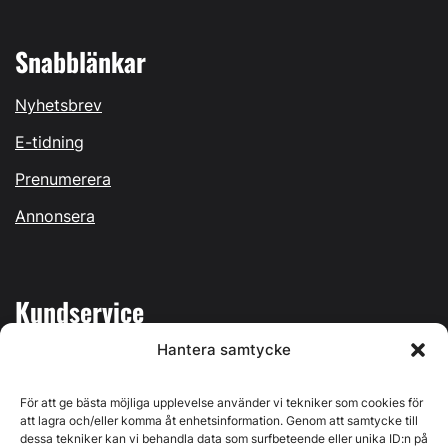
Snabblänkar
Nyhetsbrev
E-tidning
Prenumerera
Annonsera
Kundservice
Hantera samtycke
Mina sidor
Kontakta oss
För att ge bästa möjliga upplevelse använder vi tekniker som cookies för
att lagra och/eller komma åt enhetsinformation. Genom att samtycke till
dessa tekniker kan vi behandla data som surfbeteende eller unika ID:n på