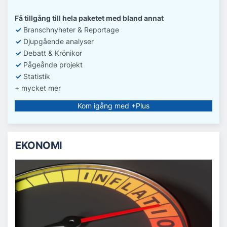
Få tillgång till hela paketet med bland annat
✓
Branschnyheter & Reportage
✓
D
jupgående analyser
✓
Debatt
& Krönikor
✓
Pågeånde projekt
✓
Statistik
+ mycket mer
Kom igång med +Plus
EKONOMI