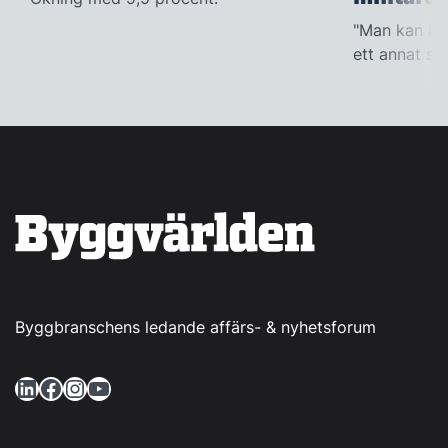
"Man kan han
ett annat sät
Byggbranschens ledande affärs- & nyhetsforum
LinkedIn
Facebook
Instagram
YouTube