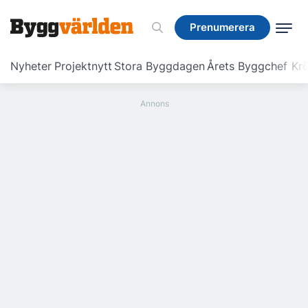
Prenumerera
Prenumerera
Nyheter
Projektnytt
Stora Byggdagen
Årets Byggchef
Krö