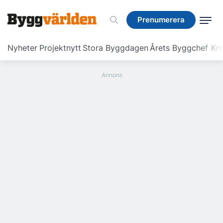
Prenumerera
Prenumerera
Nyheter
Projektnytt
Stora Byggdagen
Årets Byggchef
Krö