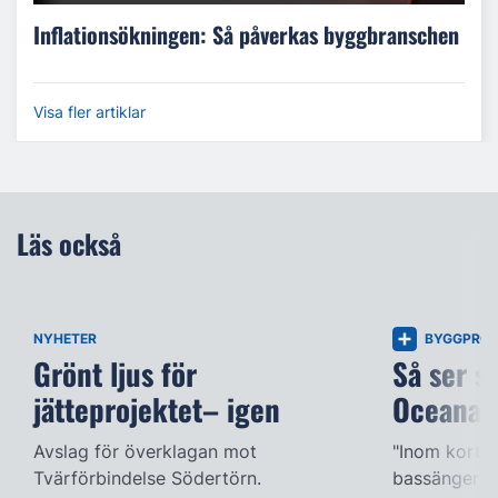
Inflationsökningen: Så påverkas byggbranschen
Visa fler artiklar
Läs också
NYHETER
BYGGPROJ
Grönt ljus för
Så ser s
jätteprojektet– igen
Oceana
Avslag för överklagan mot
"Inom kort k
Tvärförbindelse Södertörn.
bassängerna