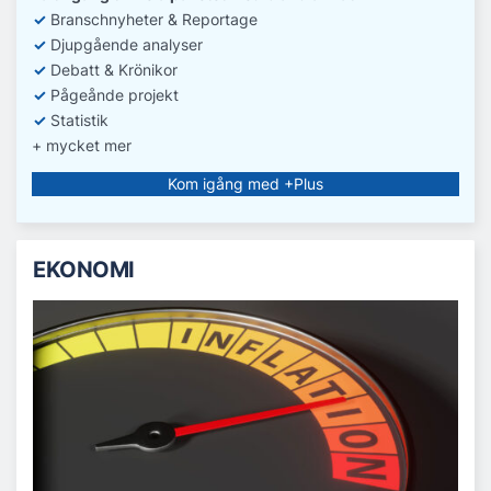
✓
Branschnyheter & Reportage
✓
D
jupgående analyser
✓
Debatt
& Krönikor
✓
Pågeånde projekt
✓
Statistik
+ mycket mer
Kom igång med +Plus
EKONOMI