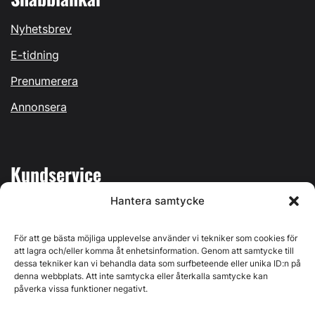
Nyhetsbrev
E-tidning
Prenumerera
Annonsera
Kundservice
Hantera samtycke
Mina sidor
Kontakta oss
För att ge bästa möjliga upplevelse använder vi tekniker som cookies för
att lagra och/eller komma åt enhetsinformation. Genom att samtycke till
dessa tekniker kan vi behandla data som surfbeteende eller unika ID:n på
denna webbplats. Att inte samtycka eller återkalla samtycke kan
påverka vissa funktioner negativt.
Byggvärlden produceras av
Svenska Media i Ljusdal AB
,