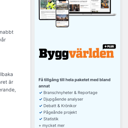
 snabbt
vår
llbaka
Få tillgång till hela paketet med bland
ret är
annat
erande,
✓
Branschnyheter & Reportage
✓
D
jupgående analyser
✓
Debatt
& Krönikor
✓
Pågeånde projekt
✓
Statistik
+ mycket mer