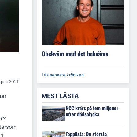
Obekväm med det bekväma
Läs senaste krönikan
 juni 2021
MEST LÄSTA
har
NCC krävs på fem miljoner
efter dödsolycka
er?
ftersom
Topplista: De största
en