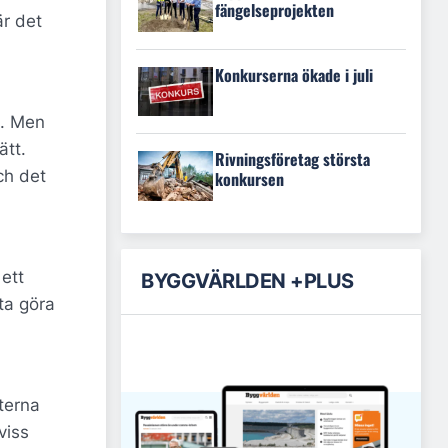
fängelseprojekten
är det
Konkurserna ökade i juli
t. Men
ätt.
Rivningsföretag största
ch det
konkursen
ett
BYGGVÄRLDEN +PLUS
ta göra
terna
viss