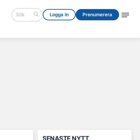
Logga in
Prenumerera
Logga in
Prenumerera
SENASTE NYTT