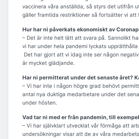
vaccinera våra anställda, så styrs det utifrån 
gäller framtida restriktioner så fortsätter vi 
Hur har ni påverkats ekonomiskt av Coron
– Det är inte helt lätt att svara på. Sannolikt h
vi har under hela pandemi lyckats upprätthålla
Det har gjort att vi idag inte ser någon negati
är mycket glädjande.
Har ni permitterat under det senaste året? Kan
– Vi har inte i någon högre grad behövt permit
antal nya duktiga medarbetare under det senas
under hösten.
Vad tar ni med er från pandemin, till exempe
– Vi har självklart utvecklat vår förmåga att a
undersökningar visar att de av våra medarbetar