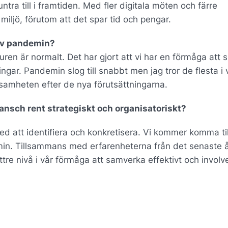
ra till i framtiden. Med fler digitala möten och färre
 miljö, förutom att det spar tid och pengar.
 av pandemin?
turen är normalt. Det har gjort att vi har en förmåga att
ngar. Pandemin slog till snabbt men jag tror de flesta i 
samheten efter de nya förutsättningarna.
ansch rent strategiskt och organisatoriskt?
 med att identifiera och konkretisera. Vi kommer komma ti
emin. Tillsammans med erfarenheterna från det senaste å
tre nivå i vår förmåga att samverka effektivt och involv