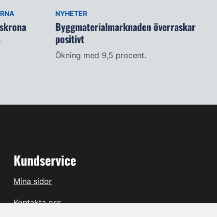
ARNA
NYHETER
lskrona
Byggmaterialmarknaden överraskar
n
positivt
Ökning med 9,5 procent.
Kundservice
Mina sidor
Kontakta oss