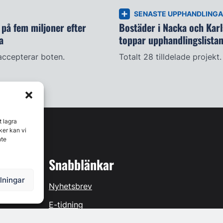
SENASTE UPPHANDLING
på fem miljoner efter
Bostäder i Nacka och Kar
a
toppar upphandlingslista
accepterar boten.
Totalt 28 tilldelade projekt.
t lagra
ker kan vi
nte
Snabblänkar
llningar
Nyhetsbrev
E-tidning