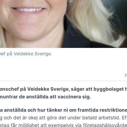
ef på Veidekke Sverige.
7
nschef på Veidekke Sverige, säger att byggbolaget 
untrar de anställda att vaccinera sig.
a anställda och hur tänker ni om framtida restriktion
g och det är okej att göra det under betald arbetstid. E
öretag får möjlighet att exempelvis via företagshälsovård