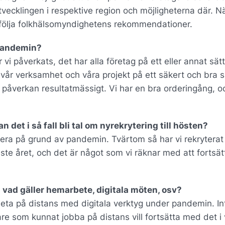
utvecklingen i respektive region och möjligheterna där. N
att följa folkhälsomyndighetens rekommendationer.
apandemin?
ar vi påverkats, det har alla företag på ett eller annat sät
 vår verksamhet och våra projekt på ett säkert och bra s
v påverkan resultatmässigt. Vi har en bra orderingång, o
 det i så fall bli tal om nyrekrytering till hösten?
tera på grund av pandemin. Tvärtom så har vi rekryterat 
te året, och det är något som vi räknar med att fortsät
l vad gäller hemarbete, digitala möten, osv?
rbeta på distans med digitala verktyg under pandemin. In
e som kunnat jobba på distans vill fortsätta med det i 