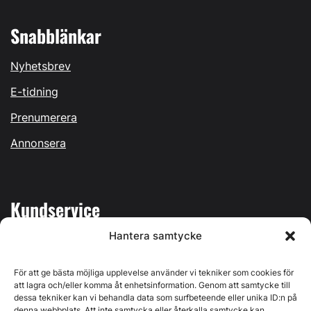
Snabblänkar
Nyhetsbrev
E-tidning
Prenumerera
Annonsera
Kundservice
Hantera samtycke
Mina sidor
Kontakta oss
För att ge bästa möjliga upplevelse använder vi tekniker som cookies för
att lagra och/eller komma åt enhetsinformation. Genom att samtycke till
dessa tekniker kan vi behandla data som surfbeteende eller unika ID:n på
denna webbplats. Att inte samtycka eller återkalla samtycke kan