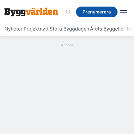
Prenumerera
Prenumerera
Nyheter
Projektnytt
Stora Byggdagen
Årets Byggchef
Krö