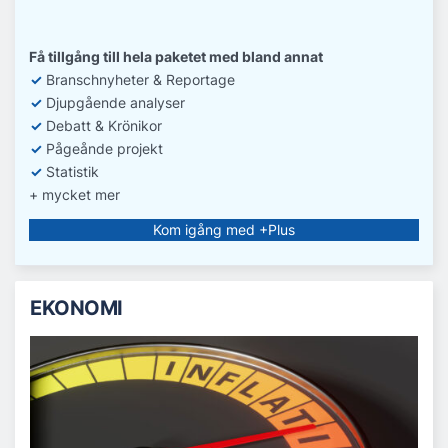
Få tillgång till hela paketet med bland annat
✓
Branschnyheter & Reportage
✓
D
jupgående analyser
✓
Debatt
& Krönikor
✓
Pågeånde projekt
✓
Statistik
+ mycket mer
Kom igång med +Plus
EKONOMI