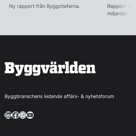
Ny rapport från Byggcheferna.
Rapport visa
miljarder var
Byggbranschens ledande affärs- & nyhetsforum
LinkedIn
Facebook
Instagram
YouTube