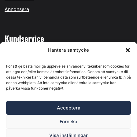
Annonsera
Kundservice
Hantera samtycke
Mina sidor
Kontakta oss
För att ge bästa möjliga upplevelse använder vi tekniker som cookies för
att lagra och/eller komma åt enhetsinformation. Genom att samtycke till
dessa tekniker kan vi behandla data som surfbeteende eller unika ID:n på
denna webbplats. Att inte samtycka eller återkalla samtycke kan
påverka vissa funktioner negativt.
Byggvärlden produceras av
Svenska Media i Ljusdal AB
,
Östernäsvägen 1, 827 32 Ljusdal, org.nr: 556625-6425 -
Acceptera
Ansvarig utgivare: Henrik Ekberg. Innehållet på denna
webbplats är upphovsrättsligt skyddat. Ange källa vid citering.
Förneka
Byggvärlden är en del av
Marknadsdatagruppen
.
Policy för datahantering, integritet och cookies
Visa inställningar