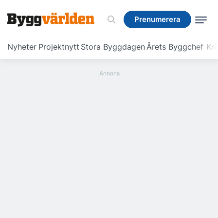
Prenumerera
Prenumerera
Nyheter
Projektnytt
Stora Byggdagen
Årets Byggchef
Krö