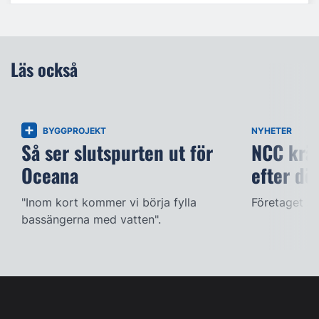
Läs också
BYGGPROJEKT
NYHETER
Så ser slutspurten ut för
NCC kräv
Oceana
efter dö
"Inom kort kommer vi börja fylla
Företaget ac
bassängerna med vatten".