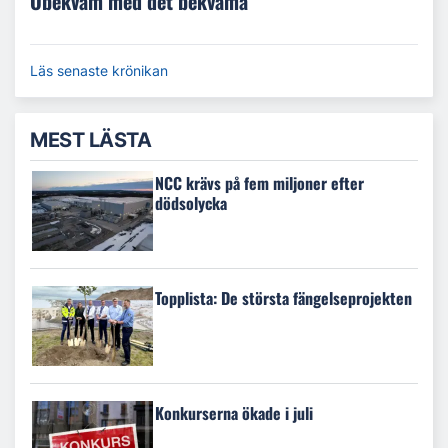
Obekväm med det bekväma
Läs senaste krönikan
MEST LÄSTA
NCC krävs på fem miljoner efter
dödsolycka
Topplista: De största fängelseprojekten
Konkurserna ökade i juli