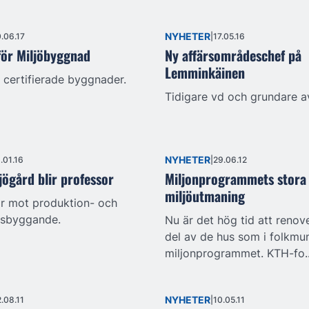
NYHETER
.06.17
17.05.16
för Miljöbyggnad
Ny affärsområdeschef på
Lemminkäinen
 certifierade byggnader.
Tidigare vd och grundare a
NYHETER
.01.16
29.06.12
jögård blir professor
Miljonprogrammets stora
miljöutmaning
 är mot produktion- och
gsbyggande.
Nu är det hög tid att renov
del av de hus som i folkmun
miljonprogrammet. KTH-fo..
NYHETER
.08.11
10.05.11