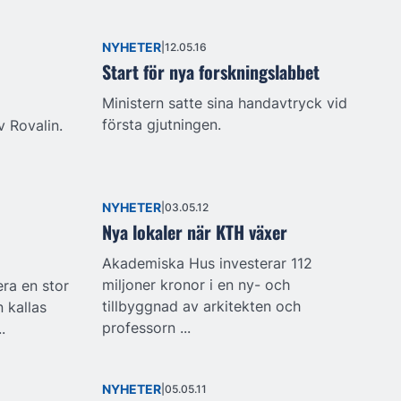
NYHETER
12.05.16
Start för nya forskningslabbet
Ministern satte sina handavtryck vid
första gjutningen.
v Rovalin.
NYHETER
03.05.12
Nya lokaler när KTH växer
Akademiska Hus investerar 112
miljoner kronor i en ny- och
era en stor
tillbyggnad av arkitekten och
 kallas
professorn ...
.
NYHETER
05.05.11