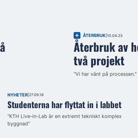
ÅTERBRUK
10.04.23
på
Återbruk av h
två projekt
"Vi har vänt på processen."
NYHETER
27.09.18
Studenterna har flyttat in i labbet
"KTH Live-in-Lab är en extremt tekniskt komplex
byggnad"