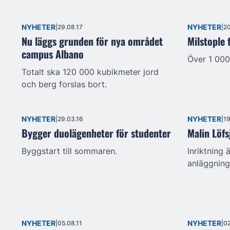
NYHETER
NYHETER
29.08.17
20
Nu läggs grunden för nya området
Milstople 
campus Albano
Över 1 000
Totalt ska 120 000 kubikmeter jord
och berg forslas bort.
NYHETER
NYHETER
29.03.16
19
Bygger duolägenheter för studenter
Malin Löfs
Byggstart till sommaren.
Inriktning
anläggnin
NYHETER
NYHETER
05.08.11
02