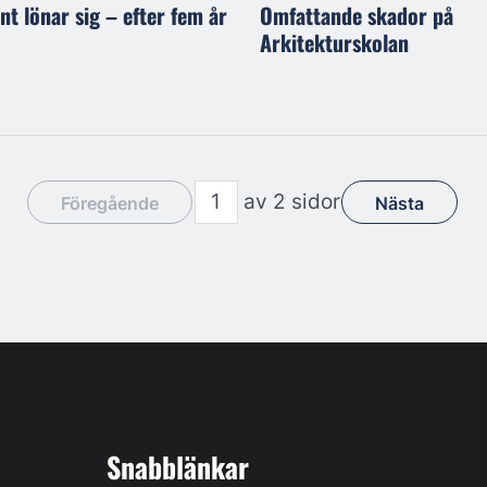
t lönar sig – efter fem år
Omfattande skador på
Arkitekturskolan
av 2 sidor
Föregående
Nästa
Snabblänkar