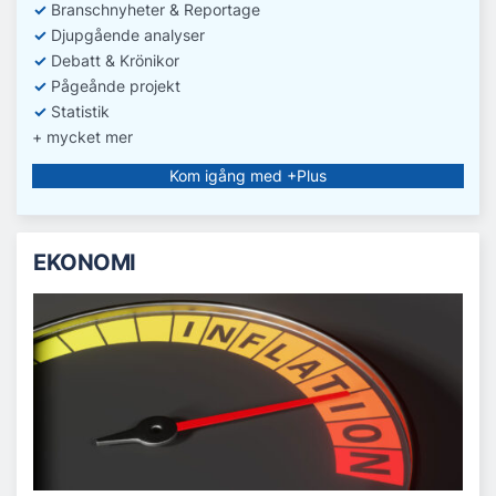
✓
Branschnyheter & Reportage
✓
D
jupgående analyser
✓
Debatt
& Krönikor
✓
Pågeånde projekt
✓
Statistik
+ mycket mer
Kom igång med +Plus
EKONOMI