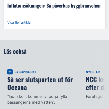
Inflationsökningen: Så påverkas byggbranschen
Visa fler artiklar
Läs också
BYGGPROJEKT
NYHETER
Så ser slutspurten ut för
NCC kräv
Oceana
efter dö
"Inom kort kommer vi börja fylla
Företaget ac
bassängerna med vatten".