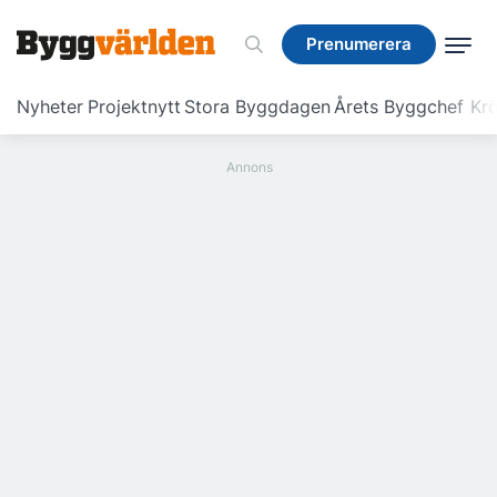
Prenumerera
Prenumerera
Nyheter
Projektnytt
Stora Byggdagen
Årets Byggchef
Krö