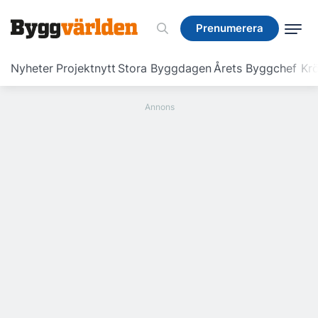
Prenumerera
Prenumerera
Nyheter
Projektnytt
Stora Byggdagen
Årets Byggchef
Krö