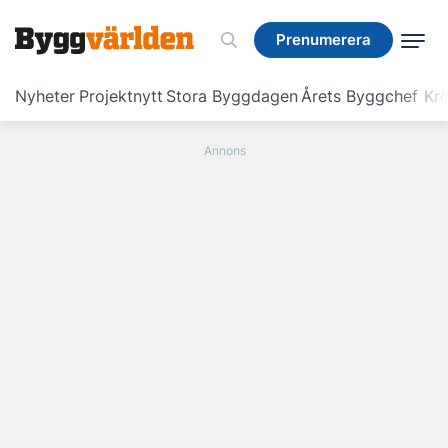
Prenumerera
Prenumerera
Nyheter
Projektnytt
Stora Byggdagen
Årets Byggchef
Krö