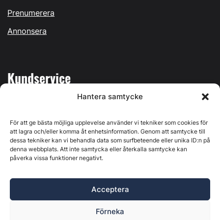
Prenumerera
Annonsera
Kundservice
Hantera samtycke
Mina sidor
Kontakta oss
För att ge bästa möjliga upplevelse använder vi tekniker som cookies för
att lagra och/eller komma åt enhetsinformation. Genom att samtycke till
dessa tekniker kan vi behandla data som surfbeteende eller unika ID:n på
denna webbplats. Att inte samtycka eller återkalla samtycke kan
påverka vissa funktioner negativt.
Byggvärlden produceras av
Svenska Media i Ljusdal AB
,
Östernäsvägen 1, 827 32 Ljusdal, org.nr: 556625-6425 -
Acceptera
Ansvarig utgivare: Henrik Ekberg. Innehållet på denna
webbplats är upphovsrättsligt skyddat. Ange källa vid citering.
Förneka
Byggvärlden är en del av
Marknadsdatagruppen
.