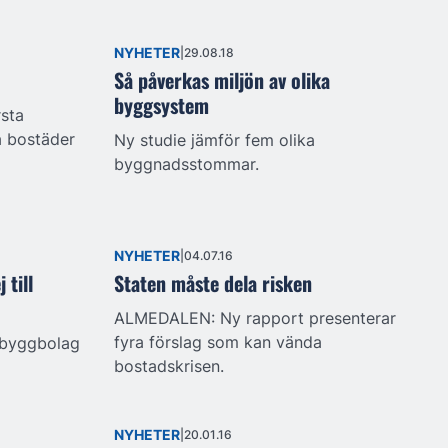
NYHETER
29.08.18
Så påverkas miljön av olika
byggsystem
rsta
a bostäder
Ny studie jämför fem olika
byggnadsstommar.
NYHETER
04.07.16
 till
Staten måste dela risken
ALMEDALEN: Ny rapport presenterar
fyra förslag som kan vända
 byggbolag
bostadskrisen.
NYHETER
20.01.16