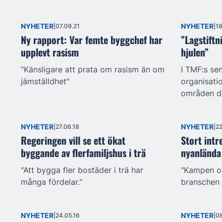
NYHETER
NYHETER
07.09.21
18
Ny rapport: Var femte byggchef har
”Lagstiftn
upplevt rasism
hjulen”
"Känsligare att prata om rasism än om
I TMF:s sen
jämställdhet"
organisati
områden dä
NYHETER
NYHETER
27.06.18
22
Regeringen vill se ett ökat
Stort intr
byggande av flerfamiljshus i trä
nyanlända
"Att bygga fler bostäder i trä har
"Kampen o
många fördelar."
branschen 
NYHETER
NYHETER
24.05.16
08