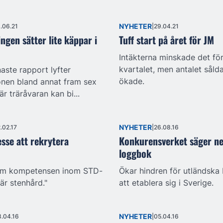
NYHETER
.06.21
29.04.21
ingen sätter lite käppar i
Tuff start på året för JM
Intäkterna minskade det fö
kvartalet, men antalet såld
aste rapport lyfter
ökade.
onen bland annat fram sex
r träråvaran kan bi...
NYHETER
.02.17
26.08.16
esse att rekrytera
Konkurensverket säger nej
loggbok
m kompetensen inom STD-
Ökar hindren för utländska
är stenhård."
att etablera sig i Sverige.
NYHETER
.04.16
05.04.16