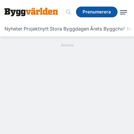
Prenumerera
Prenumerera
Nyheter
Projektnytt
Stora Byggdagen
Årets Byggchef
Krö