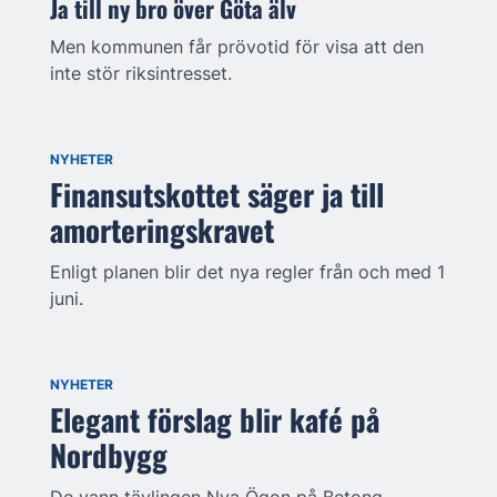
Ja till ny bro över Göta älv
Men kommunen får prövotid för visa att den
inte stör riksintresset.
NYHETER
Finansutskottet säger ja till
amorteringskravet
Enligt planen blir det nya regler från och med 1
juni.
NYHETER
Elegant förslag blir kafé på
Nordbygg
De vann tävlingen Nya Ögon på Betong.