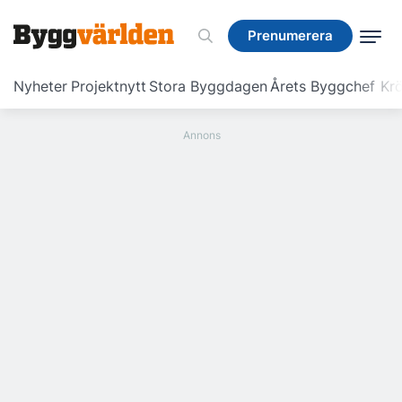
Prenumerera
Prenumerera
Nyheter
Projektnytt
Stora Byggdagen
Årets Byggchef
Krö