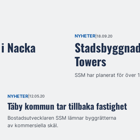
NYHETER
18.09.20
 i Nacka
Stadsbyggnads
Towers
SSM har planerat för över 
NYHETER
12.05.20
Täby kommun tar tillbaka fastighet
Bostadsutvecklaren SSM lämnar byggrätterna
av kommersiella skäl.