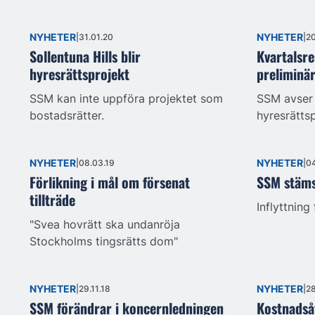
NYHETER
NYHETER
31.01.20
20
Sollentuna Hills blir
Kvartalsre
hyresrättsprojekt
preliminär
SSM kan inte uppföra projektet som
SSM avser 
bostadsrätter.
hyresrättsp
NYHETER
NYHETER
08.03.19
04
Förlikning i mål om försenat
SSM stäms
tillträde
Inflyttning
"Svea hovrätt ska undanröja
Stockholms tingsrätts dom"
NYHETER
NYHETER
29.11.18
28
SSM förändrar i koncernledningen
Kostnadså