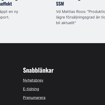
seffekt
SSM
äppt en ny
Vd Mattias Roos: "Produkt
pport.
lägre försäljningsgrad än ti
bli aktuellt"
Snabblänkar
Nyhetsbrev
E-tidning
Prenumerera