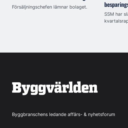
besparing
Försäljningschefen lämnar bolaget.
SSM har sl
kvartalsra
Byggbranschens ledande affärs- & nyhetsforum
LinkedIn
Facebook
Instagram
YouTube