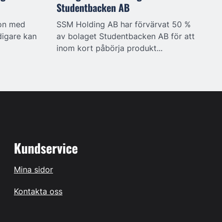
Studentbacken AB
ion med
SSM Holding AB har förvärvat 50 %
digare kan
av bolaget Studentbacken AB för att
inom kort påbörja produkt...
Kundservice
Mina sidor
Kontakta oss