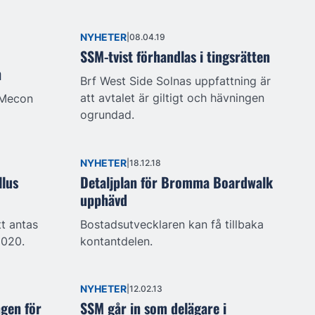
NYHETER
08.04.19
SSM-tvist förhandlas i tingsrätten
n
Brf West Side Solnas uppfattning är
att avtalet är giltigt och hävningen
 Mecon
ogrundad.
NYHETER
18.12.18
llus
Detaljplan för Bromma Boardwalk
upphävd
t antas
Bostadsutvecklaren kan få tillbaka
2020.
kontantdelen.
NYHETER
12.02.13
ngen för
SSM går in som delägare i