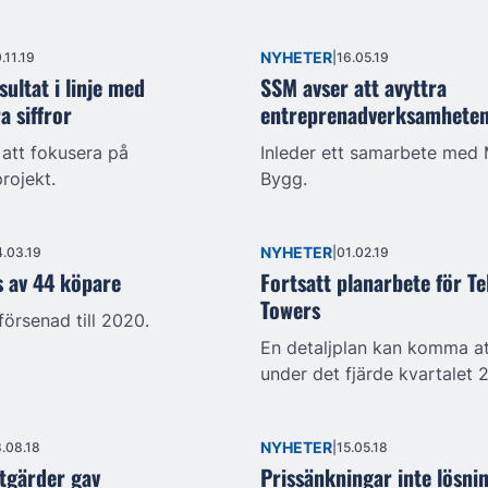
NYHETER
.11.19
16.05.19
sultat i linje med
SSM avser att avyttra
a siffror
entreprenadverksamhete
att fokusera på
Inleder ett samarbete med
rojekt.
Bygg.
NYHETER
.03.19
01.02.19
 av 44 köpare
Fortsatt planarbete för Te
Towers
 försenad till 2020.
En detaljplan kan komma at
under det fjärde kvartalet 
NYHETER
.08.18
15.05.18
tgärder gav
Prissänkningar inte lösni